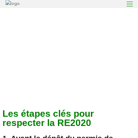
La
RE2020
:
Tout
ce
qu'il
faut
savoir
pour
construire
responsable
Les étapes clés pour
respecter la RE2020